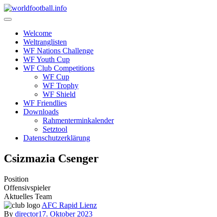
Skip
to
content
Welcome
Weltranglisten
WF Nations Challenge
WF Youth Cup
WF Club Competitions
WF Cup
WF Trophy
WF Shield
WF Friendlies
Downloads
Rahmenterminkalender
Setztool
Datenschutzerklärung
Csizmazia Csenger
Position
Offensivspieler
Aktuelles Team
AFC Rapid Lienz
By
director
17. Oktober 2023