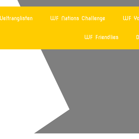
eltranglisten
WF Nations Challenge
WF Yo
WF Friendlies
D