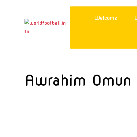
Skip
to
Welcome
W
content
Awrahim Omun