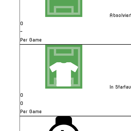
Absolvie
0
-
Per Game
In Starta
0
0
Per Game