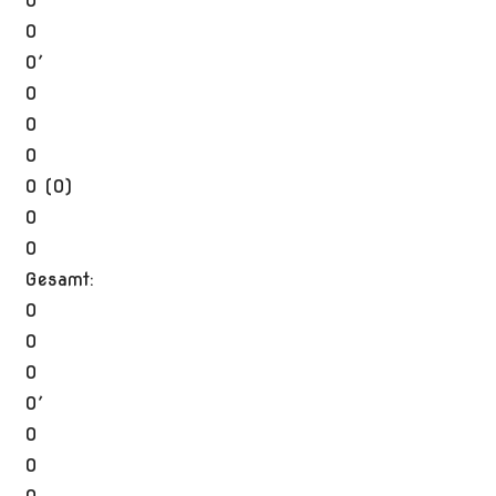
0
0
0′
0
0
0
0 (0)
0
0
Gesamt:
0
0
0
0′
0
0