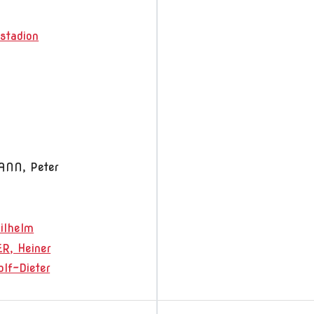
stadion
NN, Peter
lhelm
R, Heiner
lf-Dieter