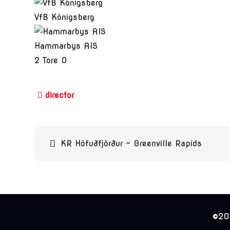
VfB Königsberg
Hammarbys AIS
2
Tore
0
Beitragsnavigation
KR Höfuðfjörður – Greenville Rapids
©202