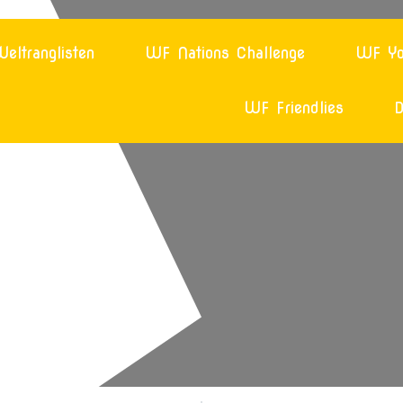
eltranglisten
WF Nations Challenge
WF Yo
WF Friendlies
D