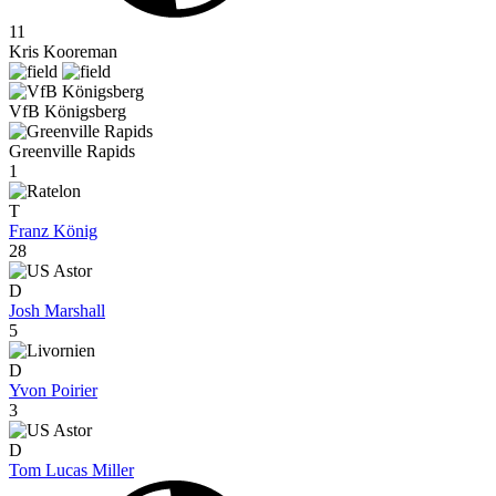
11
Kris Kooreman
VfB Königsberg
Greenville Rapids
1
T
Franz König
28
D
Josh Marshall
5
D
Yvon Poirier
3
D
Tom Lucas Miller