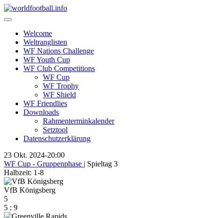
Skip
to
content
Welcome
Weltranglisten
WF Nations Challenge
WF Youth Cup
WF Club Competitions
WF Cup
WF Trophy
WF Shield
WF Friendlies
Downloads
Rahmenterminkalender
Setztool
Datenschutzerklärung
23 Okt. 2024
-
20:00
WF Cup - Gruppenphase
| Spieltag 3
Halbzeit: 1-8
VfB Königsberg
5
5
:
9