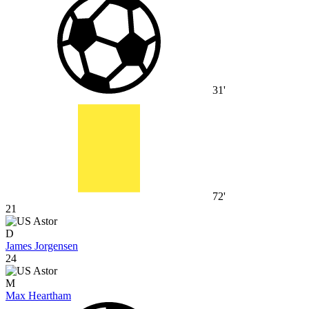
31'
72'
21
D
James Jorgensen
24
M
Max Heartham