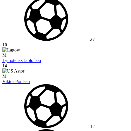
27'
16
M
Tymoteusz Jabłoński
14
M
Viktor Poulsen
12'