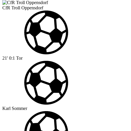
CfR Troll Oppensdorf
21'
0:1
Tor
Karl Sommer