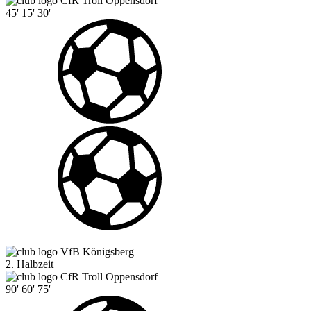
CfR Troll Oppensdorf
45'
15'
30'
VfB Königsberg
2. Halbzeit
CfR Troll Oppensdorf
90'
60'
75'