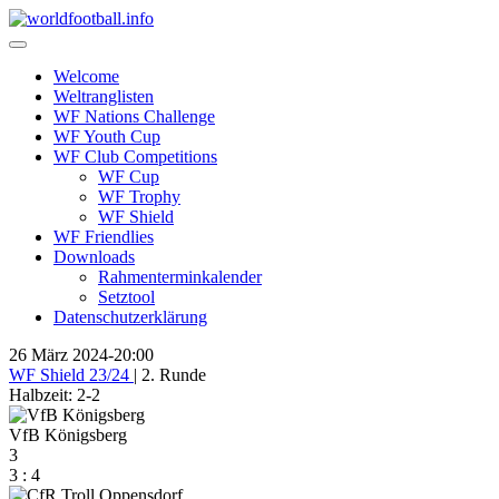
Skip
to
content
Welcome
Weltranglisten
WF Nations Challenge
WF Youth Cup
WF Club Competitions
WF Cup
WF Trophy
WF Shield
WF Friendlies
Downloads
Rahmenterminkalender
Setztool
Datenschutzerklärung
26 März 2024
-
20:00
WF Shield 23/24
| 2. Runde
Halbzeit: 2-2
VfB Königsberg
3
3
:
4