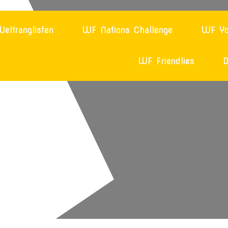
eltranglisten
WF Nations Challenge
WF Yo
WF Friendlies
D