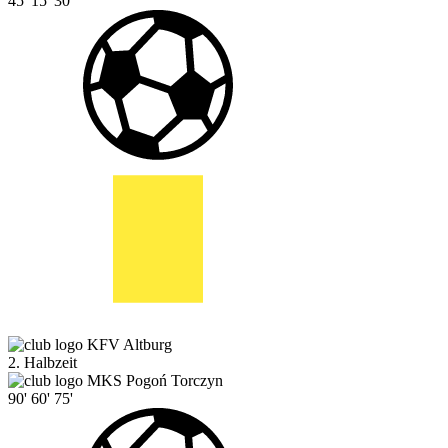
45'
15'
30'
KFV Altburg
2. Halbzeit
MKS Pogoń Torczyn
90'
60'
75'