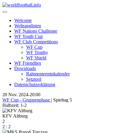
Skip
to
content
Welcome
Weltranglisten
WF Nations Challenge
WF Youth Cup
WF Club Competitions
WF Cup
WF Trophy
WF Shield
WF Friendlies
Downloads
Rahmenterminkalender
Setztool
Datenschutzerklärung
20 Nov. 2024
-
20:00
WF Cup - Gruppenphase
| Spieltag 5
Halbzeit: 1-2
KFV Altburg
2
2
:
2