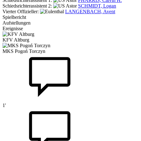
Schiedsrichterassistent 1:
PHARRIS, Calvin H.
Schiedsrichterassistent 2:
SCHMIDT, Logan
Vierter Offizieller:
LANGENBACH, Avent
Spielbericht
Aufstellungen
Ereignisse
KFV Altburg
MKS Pogoń Torczyn
1'