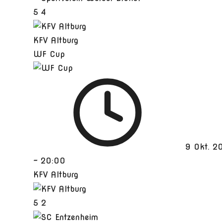
5
4
KFV Altburg
WF Cup
9 Okt. 2
-
20:00
KFV Altburg
5
2