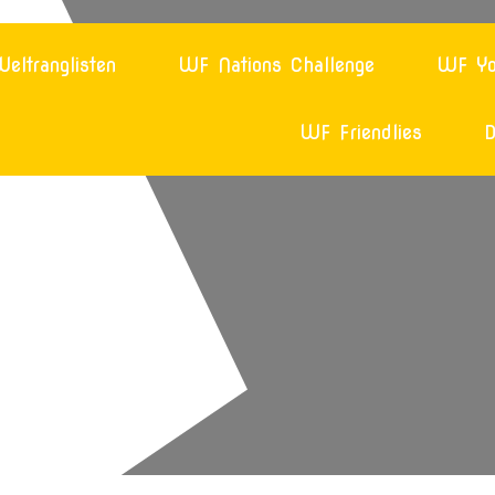
eltranglisten
WF Nations Challenge
WF Yo
WF Friendlies
D