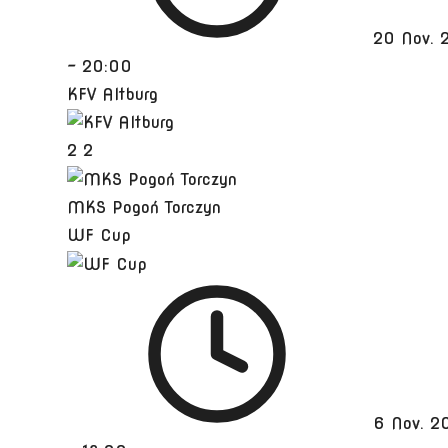
20 Nov. 
-
20:00
KFV Altburg
2
2
MKS Pogoń Torczyn
WF Cup
6 Nov. 2