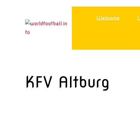
Skip
to
Welcome
W
content
KFV Altburg