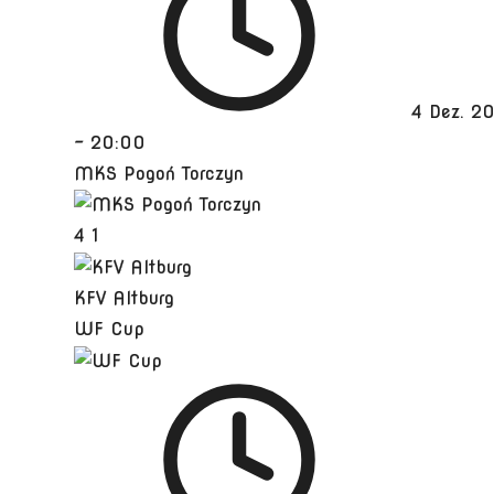
4 Dez. 2
-
20:00
MKS Pogoń Torczyn
4
1
KFV Altburg
WF Cup