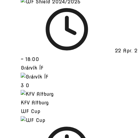
22 Apr. 
-
18:00
Grárvík ÍF
3
0
KFV Altburg
WF Cup