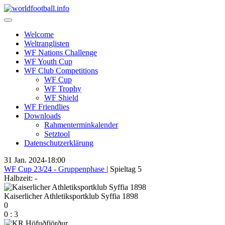
Skip
to
content
Welcome
Weltranglisten
WF Nations Challenge
WF Youth Cup
WF Club Competitions
WF Cup
WF Trophy
WF Shield
WF Friendlies
Downloads
Rahmenterminkalender
Setztool
Datenschutzerklärung
31 Jan. 2024
-
18:00
WF Cup 23/24 - Gruppenphase
| Spieltag 5
Halbzeit: -
Kaiserlicher Athletiksportklub Syffia 1898
0
0
:
3