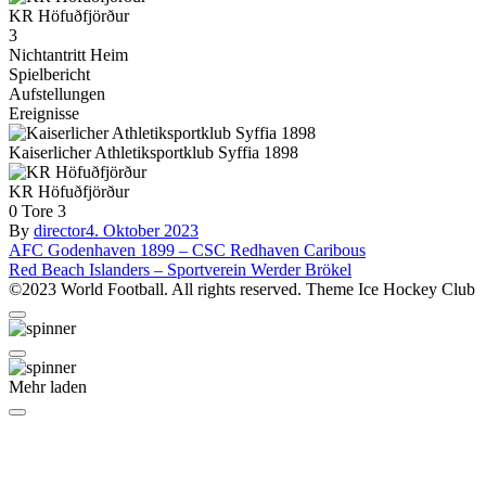
KR Höfuðfjörður
3
Nichtantritt Heim
Spielbericht
Aufstellungen
Ereignisse
Kaiserlicher Athletiksportklub Syffia 1898
KR Höfuðfjörður
0
Tore
3
By
director
4. Oktober 2023
Beitragsnavigation
AFC Godenhaven 1899 – CSC Redhaven Caribous
Red Beach Islanders – Sportverein Werder Brökel
©2023 World Football. All rights reserved. Theme Ice Hockey Club
Mehr laden