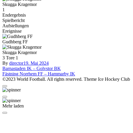
Skugga Kragemor
1
Endergebnis
Spielbericht
Aufstellungen
Ereignisse
Gudhberg FF
Skugga Kragemor
3
Tore
1
By
director
19. Mai 2024
Beitragsnavigation
Barnastaden IK – Golvstor BK
Fästning Norrhem FF – Hammarby IK
©2023 World Football. All rights reserved. Theme Ice Hockey Club
Mehr laden