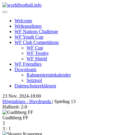
Skip
to
content
Welcome
Weltranglisten
WF Nations Challenge
WF Youth Cup
WF Club Competitions
WF Cup
WF Trophy
WF Shield
WF Friendlies
Downloads
Rahmenterminkalender
Setztool
Datenschutzerklärung
23 Nov. 2024
-
18:00
Högstaklass - Huvdrunda
| Spieltag 13
Halbzeit: 2-0
Gudhberg FF
3
3
:
1