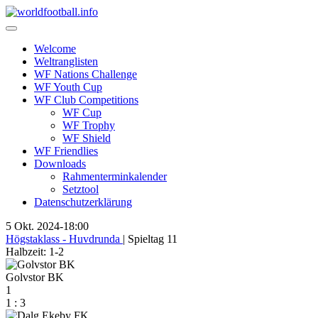
Skip
to
content
Welcome
Weltranglisten
WF Nations Challenge
WF Youth Cup
WF Club Competitions
WF Cup
WF Trophy
WF Shield
WF Friendlies
Downloads
Rahmenterminkalender
Setztool
Datenschutzerklärung
5 Okt. 2024
-
18:00
Högstaklass - Huvdrunda
| Spieltag 11
Halbzeit: 1-2
Golvstor BK
1
1
:
3