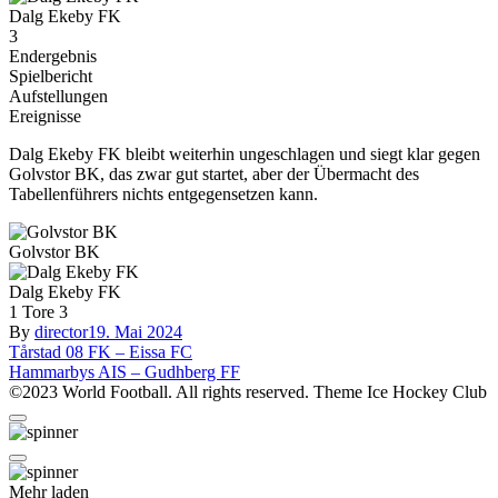
Dalg Ekeby FK
3
Endergebnis
Spielbericht
Aufstellungen
Ereignisse
Dalg Ekeby FK bleibt weiterhin ungeschlagen und siegt klar gegen
Golvstor BK, das zwar gut startet, aber der Übermacht des
Tabellenführers nichts entgegensetzen kann.
Golvstor BK
Dalg Ekeby FK
1
Tore
3
By
director
19. Mai 2024
Beitragsnavigation
Tårstad 08 FK – Eissa FC
Hammarbys AIS – Gudhberg FF
©2023 World Football. All rights reserved. Theme Ice Hockey Club
Mehr laden