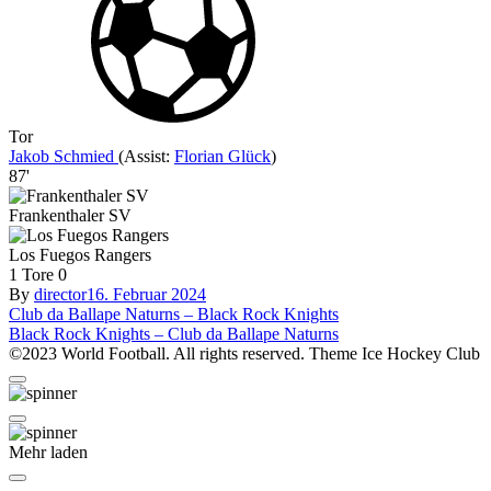
Tor
Jakob Schmied
(
Assist
:
Florian Glück
)
87'
Frankenthaler SV
Los Fuegos Rangers
1
Tore
0
By
director
16. Februar 2024
Beitragsnavigation
Club da Ballape Naturns – Black Rock Knights
Black Rock Knights – Club da Ballape Naturns
©2023 World Football. All rights reserved. Theme Ice Hockey Club
Mehr laden