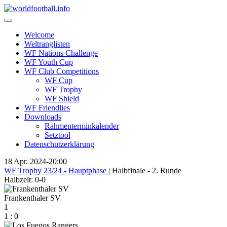
Skip
to
content
Welcome
Weltranglisten
WF Nations Challenge
WF Youth Cup
WF Club Competitions
WF Cup
WF Trophy
WF Shield
WF Friendlies
Downloads
Rahmenterminkalender
Setztool
Datenschutzerklärung
18 Apr. 2024
-
20:00
WF Trophy 23/24 - Hauptphase
| Halbfinale - 2. Runde
Halbzeit: 0-0
Frankenthaler SV
1
1
:
0