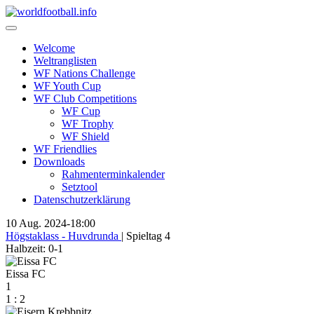
Skip
to
content
Welcome
Weltranglisten
WF Nations Challenge
WF Youth Cup
WF Club Competitions
WF Cup
WF Trophy
WF Shield
WF Friendlies
Downloads
Rahmenterminkalender
Setztool
Datenschutzerklärung
10 Aug. 2024
-
18:00
Högstaklass - Huvdrunda
| Spieltag 4
Halbzeit: 0-1
Eissa FC
1
1
:
2