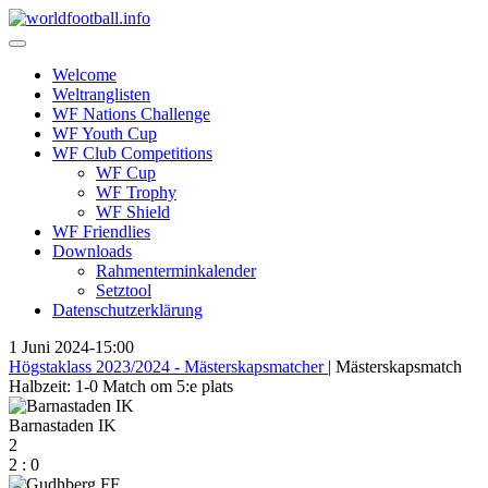
Skip
to
content
Welcome
Weltranglisten
WF Nations Challenge
WF Youth Cup
WF Club Competitions
WF Cup
WF Trophy
WF Shield
WF Friendlies
Downloads
Rahmenterminkalender
Setztool
Datenschutzerklärung
1 Juni 2024
-
15:00
Högstaklass 2023/2024 - Mästerskapsmatcher
| Mästerskapsmatch
Halbzeit: 1-0
Match om 5:e plats
Barnastaden IK
2
2
:
0