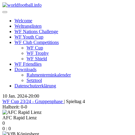
Skip
to
content
Welcome
Weltranglisten
WF Nations Challenge
WF Youth Cup
WF Club Competitions
WF Cup
WF Trophy
WF Shield
WF Friendlies
Downloads
Rahmenterminkalender
Setztool
Datenschutzerklärung
10 Jan. 2024
-
20:00
WF Cup 23/24 - Gruppenphase
| Spieltag 4
Halbzeit: 0-0
AFC Rapid Lienz
0
0
:
0