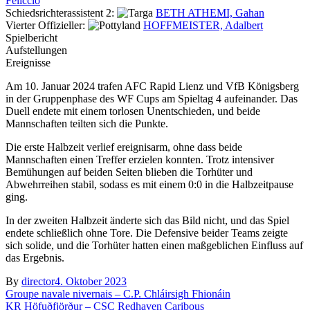
Feliccio
Schiedsrichterassistent 2:
BETH ATHEMI, Gahan
Vierter Offizieller:
HOFFMEISTER, Adalbert
Spielbericht
Aufstellungen
Ereignisse
Am 10. Januar 2024 trafen AFC Rapid Lienz und VfB Königsberg
in der Gruppenphase des WF Cups am Spieltag 4 aufeinander. Das
Duell endete mit einem torlosen Unentschieden, und beide
Mannschaften teilten sich die Punkte.
Die erste Halbzeit verlief ereignisarm, ohne dass beide
Mannschaften einen Treffer erzielen konnten. Trotz intensiver
Bemühungen auf beiden Seiten blieben die Torhüter und
Abwehrreihen stabil, sodass es mit einem 0:0 in die Halbzeitpause
ging.
In der zweiten Halbzeit änderte sich das Bild nicht, und das Spiel
endete schließlich ohne Tore. Die Defensive beider Teams zeigte
sich solide, und die Torhüter hatten einen maßgeblichen Einfluss auf
das Ergebnis.
By
director
4. Oktober 2023
Beitragsnavigation
Groupe navale nivernais – C.P. Chláirsigh Fhionáin
KR Höfuðfjörður – CSC Redhaven Caribous