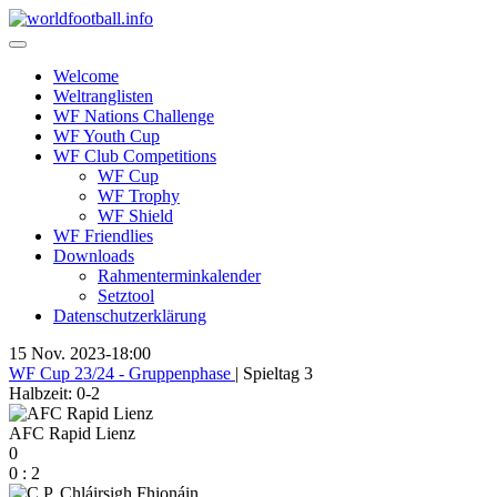
Skip
to
content
Welcome
Weltranglisten
WF Nations Challenge
WF Youth Cup
WF Club Competitions
WF Cup
WF Trophy
WF Shield
WF Friendlies
Downloads
Rahmenterminkalender
Setztool
Datenschutzerklärung
15 Nov. 2023
-
18:00
WF Cup 23/24 - Gruppenphase
| Spieltag 3
Halbzeit: 0-2
AFC Rapid Lienz
0
0
:
2