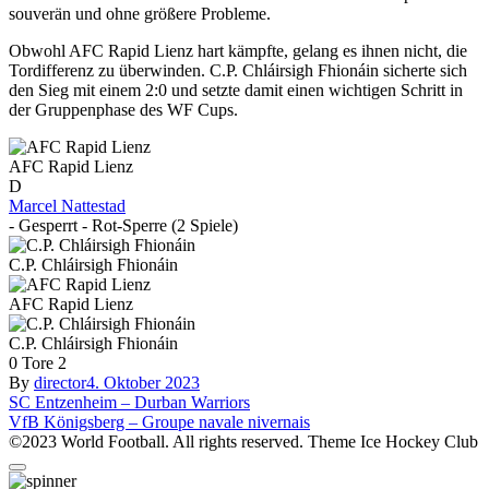
souverän und ohne größere Probleme.
Obwohl AFC Rapid Lienz hart kämpfte, gelang es ihnen nicht, die
Tordifferenz zu überwinden. C.P. Chláirsigh Fhionáin sicherte sich
den Sieg mit einem 2:0 und setzte damit einen wichtigen Schritt in
der Gruppenphase des WF Cups.
AFC Rapid Lienz
D
Marcel Nattestad
- Gesperrt - Rot-Sperre (2 Spiele)
C.P. Chláirsigh Fhionáin
AFC Rapid Lienz
C.P. Chláirsigh Fhionáin
0
Tore
2
By
director
4. Oktober 2023
Beitragsnavigation
SC Entzenheim – Durban Warriors
VfB Königsberg – Groupe navale nivernais
©2023 World Football. All rights reserved. Theme Ice Hockey Club