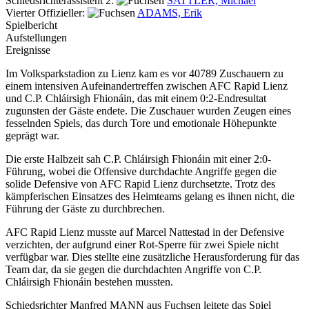
Schiedsrichterassistent 2:
SATTLER, Michael
Vierter Offizieller:
ADAMS, Erik
Spielbericht
Aufstellungen
Ereignisse
Im Volksparkstadion zu Lienz kam es vor 40789 Zuschauern zu
einem intensiven Aufeinandertreffen zwischen AFC Rapid Lienz
und C.P. Chláirsigh Fhionáin, das mit einem 0:2-Endresultat
zugunsten der Gäste endete. Die Zuschauer wurden Zeugen eines
fesselnden Spiels, das durch Tore und emotionale Höhepunkte
geprägt war.
Die erste Halbzeit sah C.P. Chláirsigh Fhionáin mit einer 2:0-
Führung, wobei die Offensive durchdachte Angriffe gegen die
solide Defensive von AFC Rapid Lienz durchsetzte. Trotz des
kämpferischen Einsatzes des Heimteams gelang es ihnen nicht, die
Führung der Gäste zu durchbrechen.
AFC Rapid Lienz musste auf Marcel Nattestad in der Defensive
verzichten, der aufgrund einer Rot-Sperre für zwei Spiele nicht
verfügbar war. Dies stellte eine zusätzliche Herausforderung für das
Team dar, da sie gegen die durchdachten Angriffe von C.P.
Chláirsigh Fhionáin bestehen mussten.
Schiedsrichter Manfred MANN aus Fuchsen leitete das Spiel