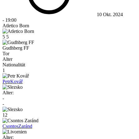
10 Okt. 2024
-
19:00
Atletico Born
5
5
Gudhberg FF
Tor
Alter
Nationalität
1
Petr
Kovář
Alter:
-
-
12
Csontos
Zaránd
Alter: