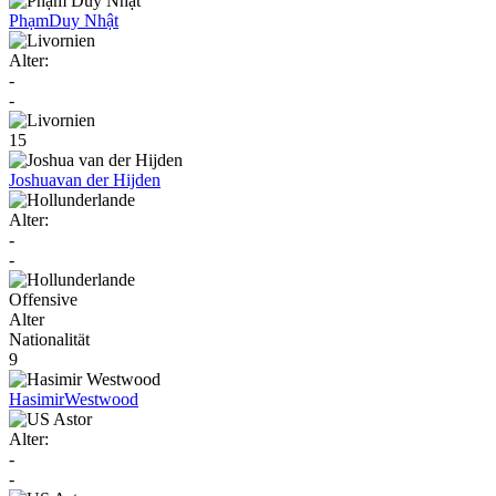
Phạm
Duy Nhật
Alter:
-
-
15
Joshua
van der Hijden
Alter:
-
-
Offensive
Alter
Nationalität
9
Hasimir
Westwood
Alter:
-
-