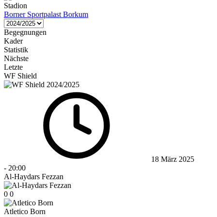
Stadion
Borner Sportpalast Borkum
Begegnungen
Kader
Statistik
Nächste
Letzte
WF Shield
18 März 2025
-
20:00
Al-Haydars Fezzan
0
0
Atletico Born