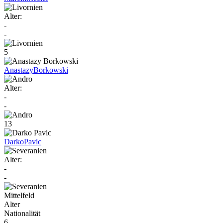
Alter:
-
-
5
Anastazy
Borkowski
Alter:
-
-
13
Darko
Pavic
Alter:
-
-
Mittelfeld
Alter
Nationalität
6