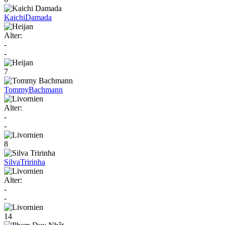
Kaichi
Damada
Alter:
-
-
7
Tommy
Bachmann
Alter:
-
-
8
Silva
Tririnha
Alter:
-
-
14