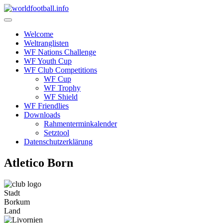
Skip
to
content
Welcome
Weltranglisten
WF Nations Challenge
WF Youth Cup
WF Club Competitions
WF Cup
WF Trophy
WF Shield
WF Friendlies
Downloads
Rahmenterminkalender
Setztool
Datenschutzerklärung
Atletico Born
Stadt
Borkum
Land