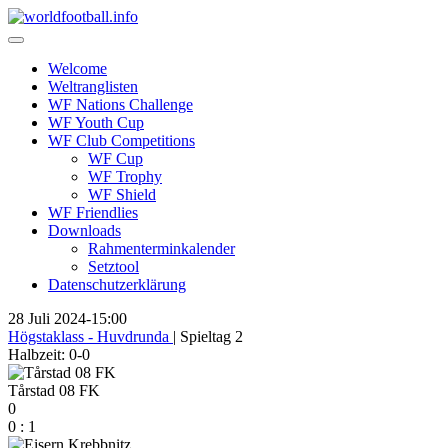
Skip
to
content
Welcome
Weltranglisten
WF Nations Challenge
WF Youth Cup
WF Club Competitions
WF Cup
WF Trophy
WF Shield
WF Friendlies
Downloads
Rahmenterminkalender
Setztool
Datenschutzerklärung
28 Juli 2024
-
15:00
Högstaklass - Huvdrunda
| Spieltag 2
Halbzeit: 0-0
Tårstad 08 FK
0
0
:
1