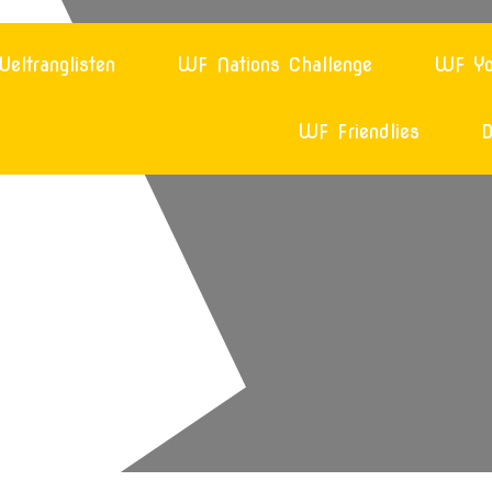
eltranglisten
WF Nations Challenge
WF Yo
WF Friendlies
D