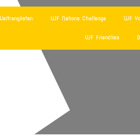
eltranglisten
WF Nations Challenge
WF Yo
WF Friendlies
D