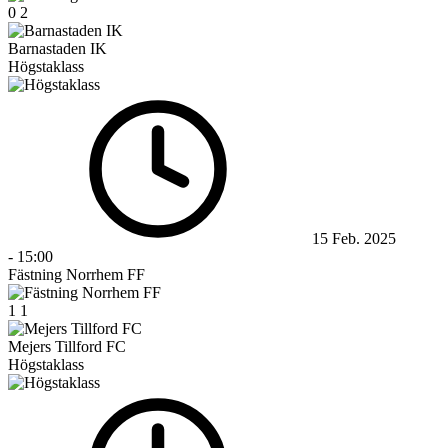
0
2
Barnastaden IK
Högstaklass
15 Feb. 2025
-
15:00
Fästning Norrhem FF
1
1
Mejers Tillford FC
Högstaklass