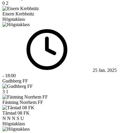
0
2
Eisern Krebbnitz
Högstaklass
25 Jan. 2025
-
18:00
Gudhberg FF
3
1
Fästning Norrhem FF
Tårstad 08 FK
N
N
N
S
U
Högstaklass