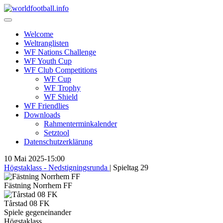
Skip
to
content
Welcome
Weltranglisten
WF Nations Challenge
WF Youth Cup
WF Club Competitions
WF Cup
WF Trophy
WF Shield
WF Friendlies
Downloads
Rahmenterminkalender
Setztool
Datenschutzerklärung
10 Mai 2025
-
15:00
Högstaklass - Nedstigningsrunda
| Spieltag 29
Fästning Norrhem FF
Tårstad 08 FK
Spiele gegeneinander
Högstaklass