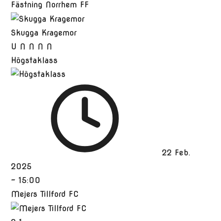
Fästning Norrhem FF
Skugga Kragemor
U
N
N
N
N
Högstaklass
22 Feb.
2025
-
15:00
Mejers Tillford FC