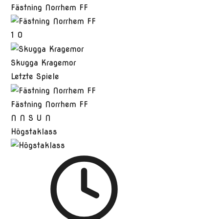
Fästning Norrhem FF
1
0
Skugga Kragemor
Letzte Spiele
Fästning Norrhem FF
N
N
S
U
N
Högstaklass