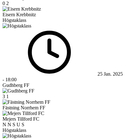
0
2
Eisern Krebbnitz
Högstaklass
25 Jan. 2025
-
18:00
Gudhberg FF
3
1
Fästning Norrhem FF
Mejers Tillford FC
N
N
S
U
S
Högstaklass