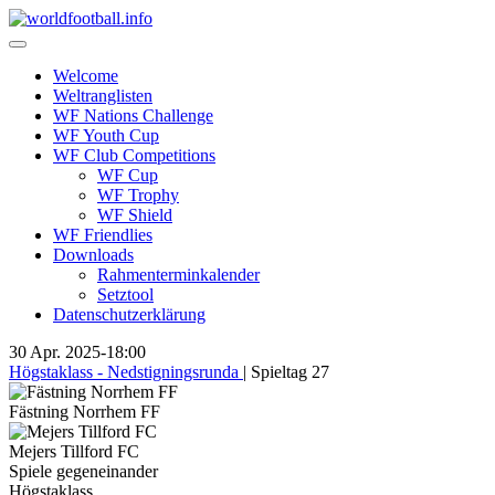
Skip
to
content
Welcome
Weltranglisten
WF Nations Challenge
WF Youth Cup
WF Club Competitions
WF Cup
WF Trophy
WF Shield
WF Friendlies
Downloads
Rahmenterminkalender
Setztool
Datenschutzerklärung
30 Apr. 2025
-
18:00
Högstaklass - Nedstigningsrunda
| Spieltag 27
Fästning Norrhem FF
Mejers Tillford FC
Spiele gegeneinander
Högstaklass