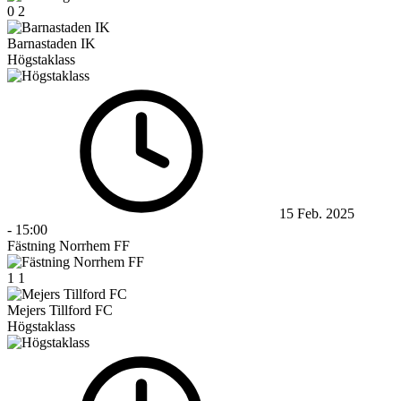
0
2
Barnastaden IK
Högstaklass
15 Feb. 2025
-
15:00
Fästning Norrhem FF
1
1
Mejers Tillford FC
Högstaklass