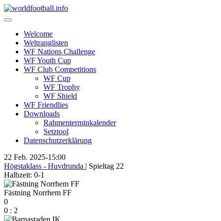
Skip
to
content
Welcome
Weltranglisten
WF Nations Challenge
WF Youth Cup
WF Club Competitions
WF Cup
WF Trophy
WF Shield
WF Friendlies
Downloads
Rahmenterminkalender
Setztool
Datenschutzerklärung
22 Feb. 2025
-
15:00
Högstaklass - Huvdrunda
| Spieltag 22
Halbzeit: 0-1
Fästning Norrhem FF
0
0
:
2