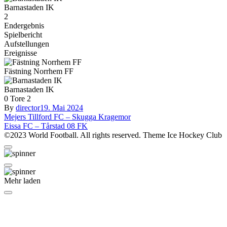
Barnastaden IK
2
Endergebnis
Spielbericht
Aufstellungen
Ereignisse
Fästning Norrhem FF
Barnastaden IK
0
Tore
2
By
director
19. Mai 2024
Beitragsnavigation
Mejers Tillford FC – Skugga Kragemor
Eissa FC – Tårstad 08 FK
©2023 World Football. All rights reserved. Theme Ice Hockey Club
Mehr laden