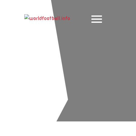
Skip
to
content