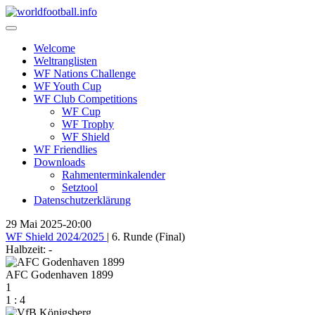
Skip
to
content
Welcome
Weltranglisten
WF Nations Challenge
WF Youth Cup
WF Club Competitions
WF Cup
WF Trophy
WF Shield
WF Friendlies
Downloads
Rahmenterminkalender
Setztool
Datenschutzerklärung
29 Mai 2025
-
20:00
WF Shield 2024/2025
| 6. Runde (Final)
Halbzeit: -
AFC Godenhaven 1899
1
1
:
4